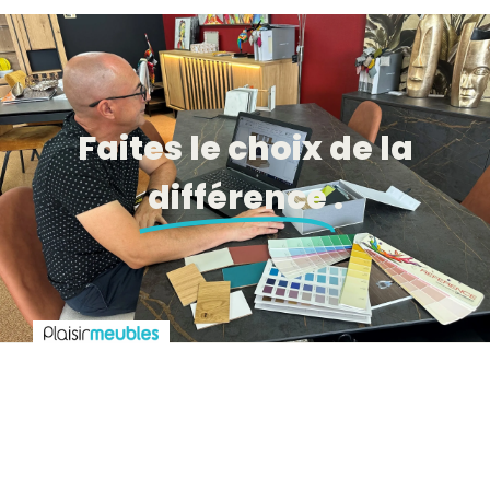
Faites le choix de la
différence
.
Prêt à donner vie à votre intérieur de rêve ?
Contactez-nous
Coordonnées :
Nos horaires :
Liens utiles :
Accueil
9 rue des Pagannes
Lundi 14h15 – 19h
ZC Carrefour,
Mardi au vendredi
Le magasin