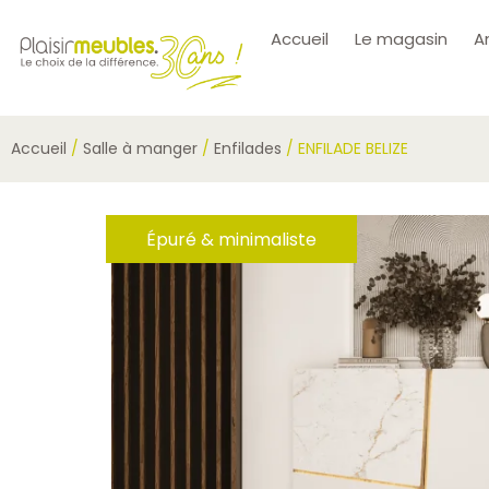
Accueil
Le magasin
A
Accueil
/
Salle à manger
/
Enfilades
/ ENFILADE BELIZE
Épuré & minimaliste