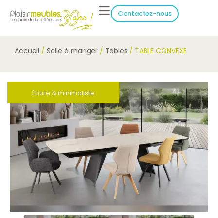
Contactez-nous
Accueil
/
Salle à manger
/
Tables
/ TABLE CONVEXE
Épuré & minimaliste