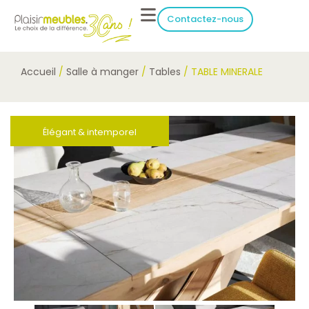
Contactez-nous
Accueil
/
Salle à manger
/
Tables
/ TABLE MINERALE
Élégant & intemporel