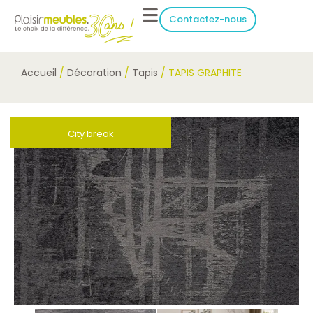
Contactez-nous
Accueil
/
Décoration
/
Tapis
/ TAPIS GRAPHITE
City break