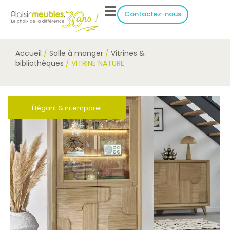
Contactez-nous
Accueil
/
Salle à manger
/
Vitrines &
bibliothèques
/ VITRINE NATURE
Élégant & intemporel