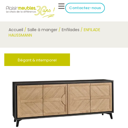
Contactez-nous
Accueil
/
Salle à manger
/
Enfilades
/ ENFILADE
HAUSSMANN
Élégant & intemporel